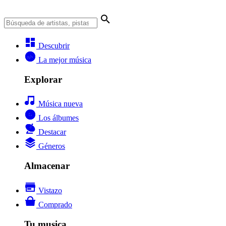
Descubrir
La mejor música
Explorar
Música nueva
Los álbumes
Destacar
Géneros
Almacenar
Vistazo
Comprado
Tu musica