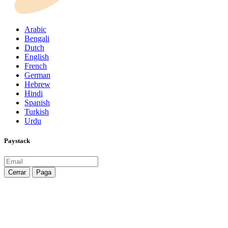
Arabic
Bengali
Dutch
English
French
German
Hebrew
Hindi
Spanish
Turkish
Urdu
Paystack
Cerrar
Paga