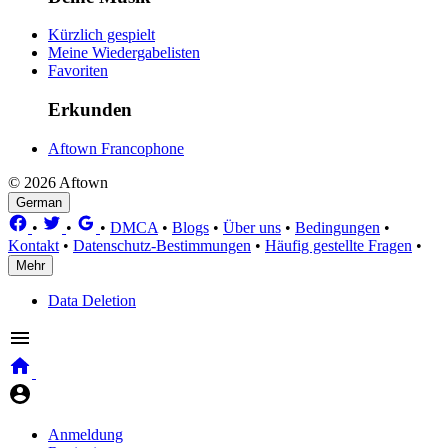
Kürzlich gespielt
Meine Wiedergabelisten
Favoriten
Erkunden
Aftown Francophone
© 2026 Aftown
German
•
•
•
DMCA
•
Blogs
•
Über uns
•
Bedingungen
•
Kontakt
•
Datenschutz-Bestimmungen
•
Häufig gestellte Fragen
•
Mehr
Data Deletion
Anmeldung