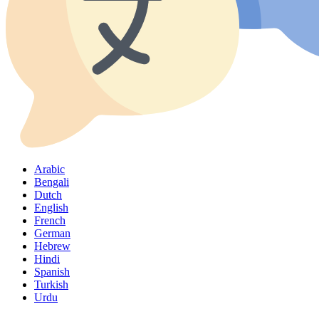
Arabic
Bengali
Dutch
English
French
German
Hebrew
Hindi
Spanish
Turkish
Urdu