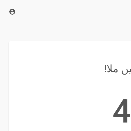
 ملا!
4