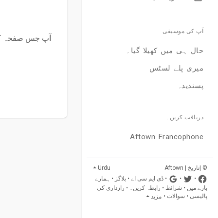
آپ کی موسیقی
آپ جس صفحہ کی 
حال ہی میں کھیلا گیا۔
میری پلے لسٹس
پسندیدہ
دریافت کریں۔
Aftown Francophone
© |تاریخ | Aftown
Urdu
•
•
•
ڈی ایم سی اے
•
بلاگز
•
ہمارے
بارے میں
•
شرائط
•
رابطہ کریں۔
•
رازداری کی
پالیسی
•
سوالات
•
مزید