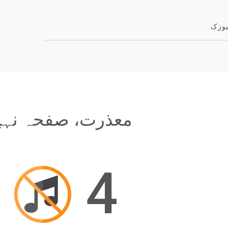
یوزک
معذرت، صفحہ نہیں
4