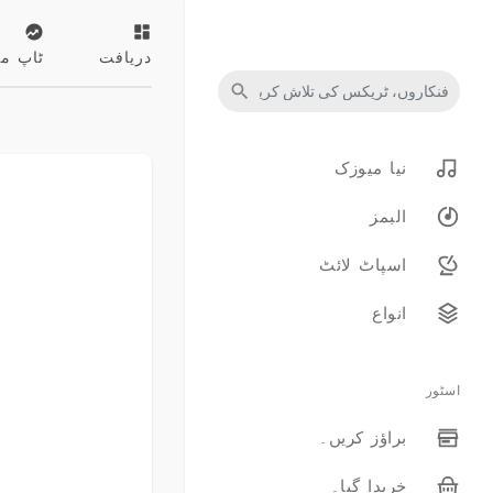
دریافت
ٹاپ م
نیا میوزک
البمز
اسپاٹ لائٹ
انواع
اسٹور
براؤز کریں۔
خریدا گیا۔