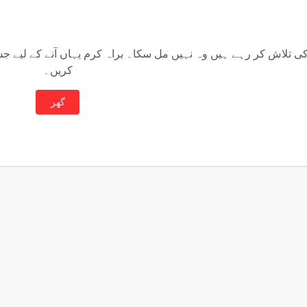
تلاش کر رہے ہیں وہ نہیں مل سکا۔ براہ کرم یہاں آنے کے لیے ج
کریں۔
گھر