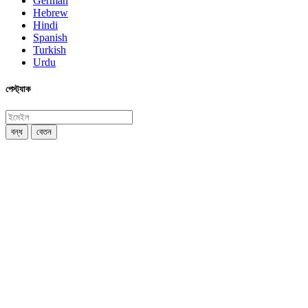
German
Hebrew
Hindi
Spanish
Turkish
Urdu
পেস্ট্যাক
বন্ধ
বেতন