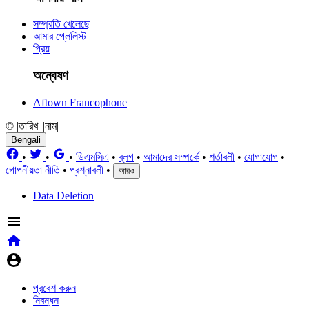
সম্প্রতি খেলেছে
আমার প্লেলিস্ট
প্রিয়
অন্বেষণ
Aftown Francophone
© |তারিখ| |নাম|
Bengali
•
•
•
ডিএমসিএ
•
ব্লগ
•
আমাদের সম্পর্কে
•
শর্তাবলী
•
যোগাযোগ
•
গোপনীয়তা নীতি
•
প্রশ্নাবলী
•
আরও
Data Deletion
প্রবেশ করুন
নিবন্ধন