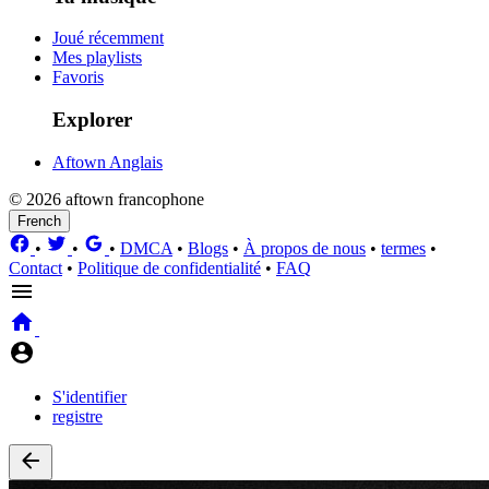
Joué récemment
Mes playlists
Favoris
Explorer
Aftown Anglais
© 2026 aftown francophone
French
•
•
•
DMCA
•
Blogs
•
À propos de nous
•
termes
•
Contact
•
Politique de confidentialité
•
FAQ
S'identifier
registre