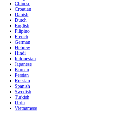
Chinese
Croatian
Danish
Dutch
English
Filipino
French
German
Hebrew
Hindi
Indonesian
Japanese
Korean
Persian
Russian
Spanish
Swedish
Turkish
Urdu
Vietnamese