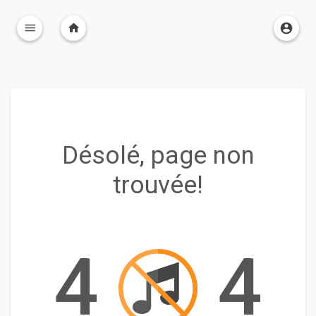
Désolé, page non
trouvée!
4
4