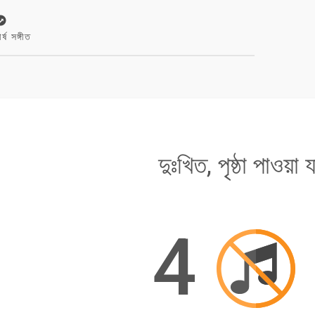
ীর্ষ সঙ্গীত
দুঃখিত, পৃষ্ঠা পাওয়া য
4