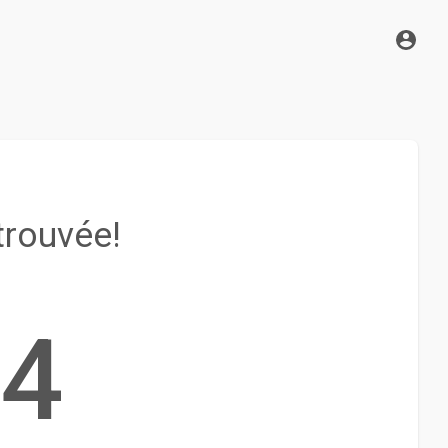
trouvée!
4